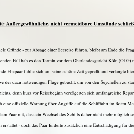
eit: Außergewöhnliche, nicht vermeidbare Umstände schlie
ele Gründe - zur Absage einer Seereise führen, bleibt am Ende die Fra
enden Fall hab es den Termin vor dem Oberlandesgericht Köln (OLG) ni
de Ehepaar fühlte sich um seine schöne Zeit geprellt und verlangte hie
sive der dazu notwendigen Flüge gebucht, um von den Seychellen zu star
ichts, denn kurz vor Reisebeginn verzögerten sich umfangreiche Repar
och eine offizielle Warnung über Angriffe auf die Schifffahrt im Roten M
 dem Paar mit, dass ein Wechsel des Schiffs daher nicht mehr möglich sei
erstattet - doch das Paar forderte zusätzlich eine Entschädigung für die