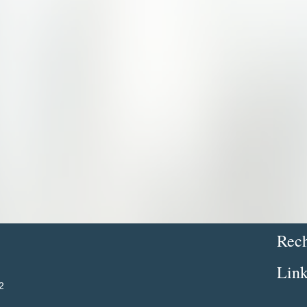
Rech
Link
2