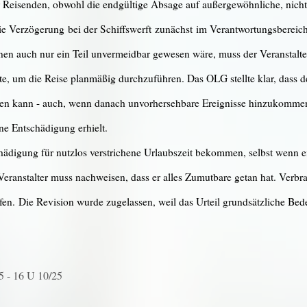
 Reisenden, obwohl die endgültige Absage auf außergewöhnliche, nich
ie Verzögerung bei der Schiffswerft zunächst im Verantwortungsbereic
auch nur ein Teil unvermeidbar gewesen wäre, muss der Veranstalter 
, um die Reise planmäßig durchzuführen. Das OLG stellte klar, dass der
lussen kann - auch, wenn danach unvorhersehbare Ereignisse hinzukomme
ine Entschädigung erhielt.
ädigung für nutzlos verstrichene Urlaubszeit bekommen, selbst wenn e
 Veranstalter muss nachweisen, dass er alles Zumutbare getan hat. Verbra
n. Die Revision wurde zugelassen, weil das Urteil grundsätzliche Bedeu
5 - 16 U 10/25