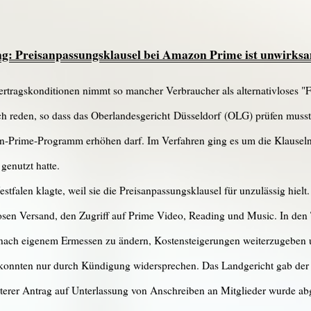
g: Preisanpassungsklausel bei Amazon Prime ist unwirks
rtragskonditionen nimmt so mancher Verbraucher als alternativloses "Fr
 reden, so dass das Oberlandesgericht Düsseldorf (OLG) prüfen musste
n-Prime-Programm erhöhen darf. Im Verfahren ging es um die Klausel
genutzt hatte.
tfalen klagte, weil sie die Preisanpassungsklausel für unzulässig hiel
osen Versand, den Zugriff auf Prime Video, Reading und Music. In de
 nach eigenem Ermessen zu ändern, Kostensteigerungen weiterzugeben
 konnten nur durch Kündigung widersprechen. Das Landgericht gab der
eiterer Antrag auf Unterlassung von Anschreiben an Mitglieder wurde ab