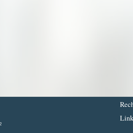
Rech
Link
2