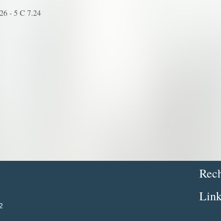
26 - 5 C 7.24
Rech
Link
2