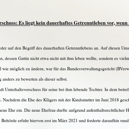
chuss: Es liegt kein dauerhaftes Getrenntleben vor, wenn 
er auf den Begriff des dauerhaften Getrenntlebens an. Auf diesen Umst
 dessen Gattin nicht etwa nicht mit ihm leben wollte, sondern es vielm
ell wie möglich zu ändern, war für das Bundesverwaltungsgericht (BVerw
 anders zu bewerten als dieser selbst.
tadt Unterhaltsvorschuss für seine bei ihm lebende Tochter. In dem betr
n. Nachdem die Ehe des Klägers mit der Kindsmutter im Juni 2018 gesc
eue Ehe ein. Die neue Ehefrau durfte aufgrund aufenthaltsrechtlicher H
e Behörde erfuhr hiervon erst im März 2021 und forderte daraufhin run