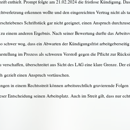
rift enthielt. Prompt folgte am 21.02.2024 die fristlose Kündigung. Das 
lichtverletzung erkennen wollte und den eingereichten Vertrag nicht als 
terschriebenes Schriftstück gar nicht geeignet, einen Anspruch durchzuse
u einem anderen Ergebnis. Nach seiner Bewertung durfte das Arbeitsve
so schwer wog, dass ein Abwarten der Kündigungsfrist arbeitgeberseiti
Darstellung im Prozess als schweren Verstoß gegen die Pflicht zur Rück
u verschaffen, überschreitet aus Sicht des LAG eine klare Grenze. Der e
ch gezielt einen Anspruch vortäuschen.
en in einem Rechtsstreit können arbeitsrechtlich gravierende Folgen 
eser Entscheidung seinen Arbeitsplatz. Auch im Streit gilt, dass nur e