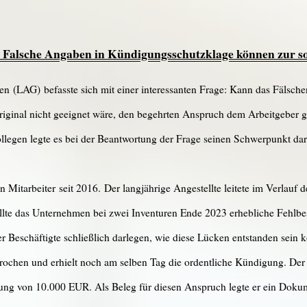
": Falsche Angaben in Kündigungsschutzklage können zur 
n (LAG) befasste sich mit einer interessanten Frage: Kann das Fälschen 
riginal nicht geeignet wäre, den begehrten Anspruch dem Arbeitgeber
llegen legte es bei der Beantwortung der Frage seinen Schwerpunkt dar
n Mitarbeiter seit 2016. Der langjährige Angestellte leitete im Verlauf
tellte das Unternehmen bei zwei Inventuren Ende 2023 erhebliche Fehlbes
er Beschäftigte schließlich darlegen, wie diese Lücken entstanden sein 
ochen und erhielt noch am selben Tag die ordentliche Kündigung. Der 
ung von 10.000 EUR. Als Beleg für diesen Anspruch legte er ein Dokumen